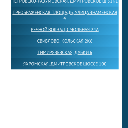
ПЕТРОВСКО-РАЗУМОВСКАЯ, ДМИТРОВСКОЕ Ш 51К1
ПРЕОБРАЖЕНСКАЯ ПЛОЩАДЬ, УЛИЦА ЗНАМЕНСКАЯ
4
РЕЧНОЙ ВОКЗАЛ, СМОЛЬНАЯ 24А
СВИБЛОВО, КОЛЬСКАЯ 2К6
ТИМИРЯЗЕВСКАЯ, ДУБКИ 6
ЯХРОМСКАЯ, ДМИТРОВСКОЕ ШОССЕ 100
Товарный знак LEWISFOREMANSCHOOL зарегистрирован
№880545 в Государственном реестре товарных знаков и
знаков обслуживания Российской Федерации
Лицензия на осуществление образовательной