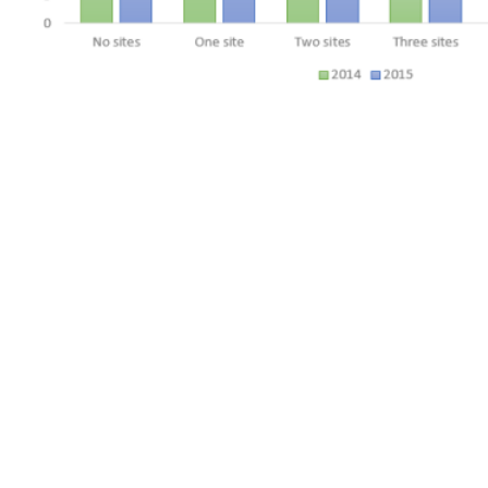
Model answer
The bar chart shows the number of social networking sites
visited by internet users in Canada in 2014 and in 2015.
We can see from the data that, in general, there was a
growing tendency to use more than one site.
Although just over one fifth of internet users did not use
any social networking sites in either of the years, the
proportion in this category decreased from 22 percent in
2014 to 21 percent in 2015. In both years the highest
proportion of users in any group fell into the ‘One site’
category. However, this group declined sharply from 36
percent in 2014 to 28 percent in 2015.