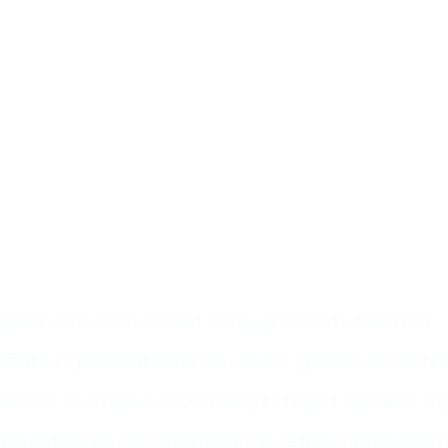
роке, но не занимает большую часть занятия.
оте с грамматикой на наших уроках является т
авила, в которых еще присутствуют ошибки, в 
ря которым каждое правило затренировываетс