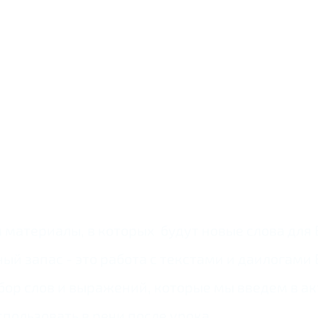
материалы, в которых будут новые слова для 
й запас - это работа с текстами и даилогами
бор слов и выражений, которые мы введем в ак
пользовать в речи после урока.