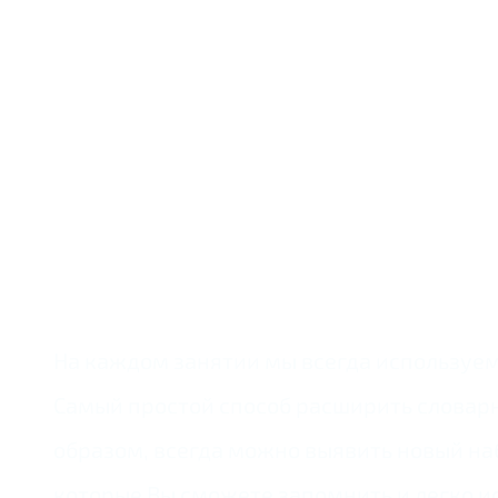
На каждом занятии мы всегда используем 
Самый простой способ расширить словарны
образом, всегда можно выявить новый на
которые Вы сможете запомнить и легко ис