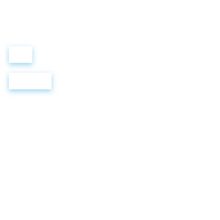
“ МЫ УЧИМ ВАС ТАК, КАК ХОТЕЛИ БЫ, ЧТОБЫ УЧИЛИ НАС!”
+ 7 499 288 8
289
Войти
Регистрация
Как построен 