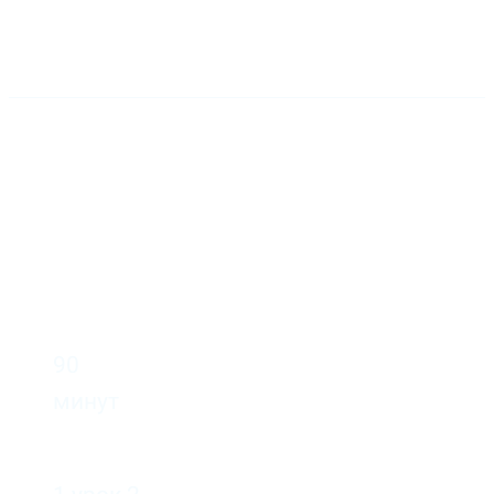
Групповые занятия
онлайн или
оффлайн
Цены на уроки английского в группе
90
минут