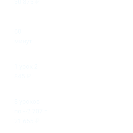
30 875
₽
60
минут
1 урок 2
845
₽
8 уроков
по ~2 707 =
21 655
₽