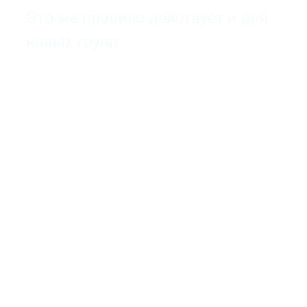
Это же правило действует и для
новых групп.
Абонемент на 8 занятий в группе или индивидуально,
онлайн или оффлайн не привязывается к месяцу или
другому периоду, не имеет срока действия. Если Вы
предупреждаете о невозможности придти, то занятие по
абонементу не сгорает. Сравнивая цены, обратите
внимание на то, что у нас Вы не теряете деньги, если
отменяете занятие.
Можно сделать налоговый вычет. Принимаем к оплате
материнский капитал.