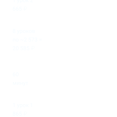
1 урок 2
665
₽
8 уроков
по ~2 573 =
20 585
₽
60
минут
1 урок 1
865
₽