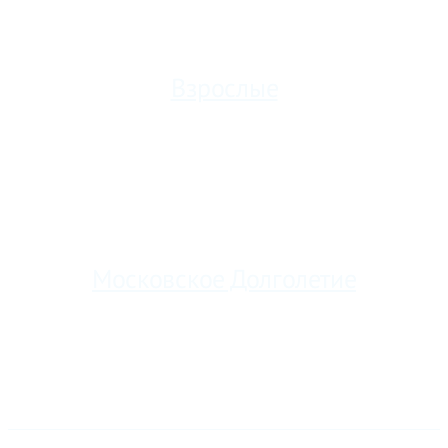
Взрослые
Насыщенный и динамичный английский для взрослых
индивидуально или в группе
Московское Долголетие
Бесплатная школа английского языка в Москве