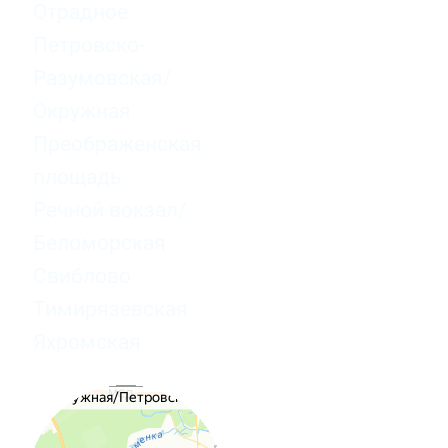
Отрадное
Петровско-
Разумовская/
Окружная
Преображенская
площадь
Речной вокзал/
Беломорская
Свиблово
Тимирязевская
Яхромская