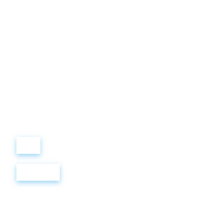
Виталий
Лобанов
ОСНОВАТЕЛЬ
“ МЫ УЧИМ ВАС ТАК, КАК
ХОТЕЛИ БЫ, ЧТОБЫ
УЧИЛИ НАС!”
+ 7
499
288
8
289
Войти
Регистрация