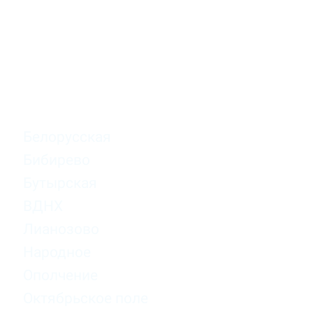
карте
Наша школа английского языка в шаговой доступности
от всех станций метро в Москве
Белорусская
Бибирево
Бутырская
ВДНХ
Лианозово
Народное
Ополчение
Октябрьское поле