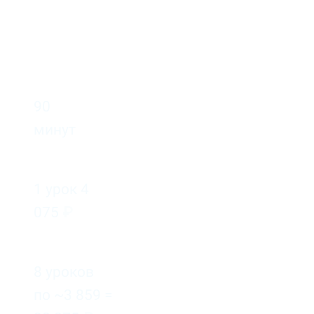
Цены на уроки английского индивидуально
90
минут
1 урок 4
075
₽
8 уроков
по ~3 859 =