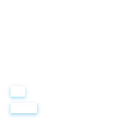
Виталий
Лобанов
ОСНОВАТЕЛЬ
“ МЫ УЧИМ ВАС ТАК, КАК
ХОТЕЛИ БЫ, ЧТОБЫ
УЧИЛИ НАС!”
+ 7
499
288
8
289
Войти
Регистрация
Курсы английского языка. Метро