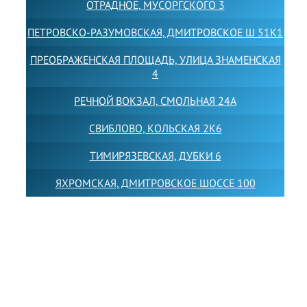
ОТРАДНОЕ, МУСОРГСКОГО 3
ПЕТРОВСКО-РАЗУМОВСКАЯ, ДМИТРОВСКОЕ Ш 51К1
ПРЕОБРАЖЕНСКАЯ ПЛОЩАДЬ, УЛИЦА ЗНАМЕНСКАЯ
4
РЕЧНОЙ ВОКЗАЛ, СМОЛЬНАЯ 24А
СВИБЛОВО, КОЛЬСКАЯ 2К6
ТИМИРЯЗЕВСКАЯ, ДУБКИ 6
ЯХРОМСКАЯ, ДМИТРОВСКОЕ ШОССЕ 100
Товарный знак LEWISFOREMANSCHOOL зарегистрирован
№880545 в Государственном реестре товарных знаков и
знаков обслуживания Российской Федерации