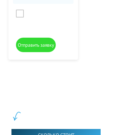
Даю согласие на
обработку персональных
данных
Отправить заявку
LEWIS FOREMAN SCHOOL, 2018-2026. Большая сеть мини
школ английского языка в Москве для взрослых и детей.
Обучение в группах и индивидуально. 2700+ активных
учащихся прямо сейчас.
ШКОЛА LFS: