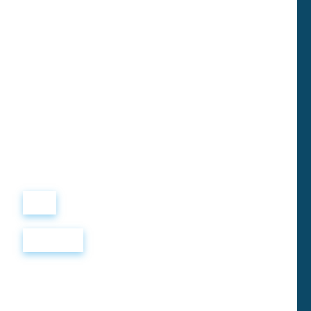
Виталий
Лобанов
ОСНОВАТЕЛЬ
“ МЫ УЧИМ ВАС ТАК, КАК
ХОТЕЛИ БЫ, ЧТОБЫ
УЧИЛИ НАС!”
+ 7
499
288
8
289
Войти
Регистрация
Курсы английского языка. Метро