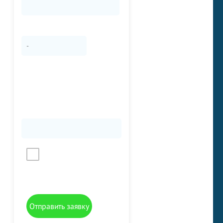
УДОБНОЕ ВРЕМЯ *
-
КАК СО МНОЙ СВЯЗАТЬСЯ -
ОБРАТИТЕ ВНИМАНИЕ - ЕСЛИ
В НАСТРОЙКАХ ВАШ НОМЕР
СКРЫТ, МЫ НЕ СМОЖЕМ С
ВАМИ СВЯЗАТЬСЯ ЧЕРЕЗ
МЕССЕНДЖЕР
Даю согласие на
обработку персональных
данных
Отправить заявку