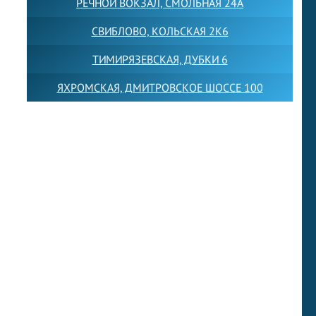
РЕЧНОЙ ВОКЗАЛ, СМОЛЬНАЯ 24А
СВИБЛОВО, КОЛЬСКАЯ 2К6
ТИМИРЯЗЕВСКАЯ, ДУБКИ 6
ЯХРОМСКАЯ, ДМИТРОВСКОЕ ШОССЕ 100
Товарный знак LEWISFOREMANSCHOOL зарегистрирован
№880545 в Государственном реестре товарных знаков и
знаков обслуживания Российской Федерации
Лицензия на осуществление образовательной
деятельности от 14.05.2026 № Л035-01255-
50/05051637