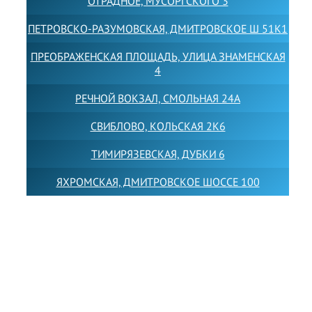
ОТРАДНОЕ, МУСОРГСКОГО 3
ПЕТРОВСКО-РАЗУМОВСКАЯ, ДМИТРОВСКОЕ Ш 51К1
ПРЕОБРАЖЕНСКАЯ ПЛОЩАДЬ, УЛИЦА ЗНАМЕНСКАЯ
4
РЕЧНОЙ ВОКЗАЛ, СМОЛЬНАЯ 24А
СВИБЛОВО, КОЛЬСКАЯ 2К6
ТИМИРЯЗЕВСКАЯ, ДУБКИ 6
ЯХРОМСКАЯ, ДМИТРОВСКОЕ ШОССЕ 100
Товарный знак LEWISFOREMANSCHOOL зарегистрирован
№880545 в Государственном реестре товарных знаков и
знаков обслуживания Российской Федерации