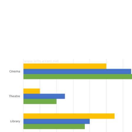
The chart below shows the places visited by different
people living in Canada.
Summarise the information by selecting and reporting the
main features, and make comparisons where relevant.
Write at least 150 words.