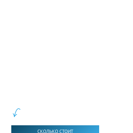
of these new citizens.
(206 words)
Слушать аудио
Next sample
LEWIS FOREMAN SCHOOL, 2018-2026. Большая сеть мини
школ английского языка в Москве для взрослых и детей.
Обучение в группах и индивидуально. 2700+ активных
учащихся прямо сейчас.
ШКОЛА LFS:
СКОЛЬКО СТОИТ