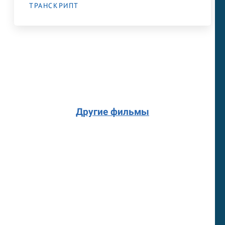
ТРАНСКРИПТ
Другие фильмы
Смотрите фрагменты из отечественных
фильмов и изучайте английский язык с
нами. Мы подготовили серию
обучающих видео с фрагментами из