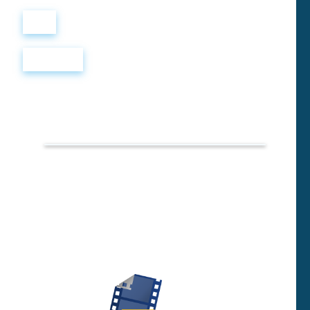
Войти
Регистрация
Фильмы с
субтитрами
и
переводом