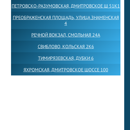
ПЕТРОВСКО-РАЗУМОВСКАЯ, ДМИТРОВСКОЕ Ш 51К1
ПРЕОБРАЖЕНСКАЯ ПЛОЩАДЬ, УЛИЦА ЗНАМЕНСКАЯ
4
РЕЧНОЙ ВОКЗАЛ, СМОЛЬНАЯ 24А
СВИБЛОВО, КОЛЬСКАЯ 2К6
ТИМИРЯЗЕВСКАЯ, ДУБКИ 6
ЯХРОМСКАЯ, ДМИТРОВСКОЕ ШОССЕ 100
Товарный знак LEWISFOREMANSCHOOL зарегистрирован
№880545 в Государственном реестре товарных знаков и
знаков обслуживания Российской Федерации