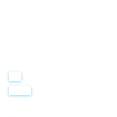
Виталий
Лобанов
ОСНОВАТЕЛЬ
“ МЫ УЧИМ ВАС ТАК, КАК
ХОТЕЛИ БЫ, ЧТОБЫ
УЧИЛИ НАС!”
+ 7
499
288
8
289
Войти
Регистрация
MACBETH