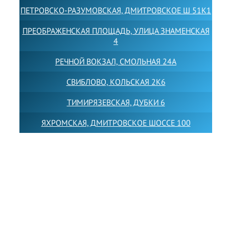
ПЕТРОВСКО-РАЗУМОВСКАЯ, ДМИТРОВСКОЕ Ш 51К1
ПРЕОБРАЖЕНСКАЯ ПЛОЩАДЬ, УЛИЦА ЗНАМЕНСКАЯ
4
РЕЧНОЙ ВОКЗАЛ, СМОЛЬНАЯ 24А
СВИБЛОВО, КОЛЬСКАЯ 2К6
ТИМИРЯЗЕВСКАЯ, ДУБКИ 6
ЯХРОМСКАЯ, ДМИТРОВСКОЕ ШОССЕ 100
Товарный знак LEWISFOREMANSCHOOL зарегистрирован
№880545 в Государственном реестре товарных знаков и
знаков обслуживания Российской Федерации