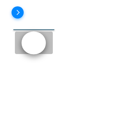
Пройти тест
EPISODE 4: RICH'S PHONE
CALL (ТЕЛЕФОННЫЙ
ЗВОНОК ОТ РИЧА)
not exactly
- не совсем
confused
- запутался
to admit
- признавать
to deal with
- иметь дело,
разбираться с чем-то
be cool!
- остынь!
pale
- бледный