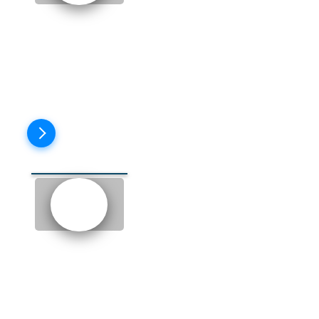
EPISODE 9: AT THE CLUB (В
КЛУБЕ)
Пройти тест
EPISODE 10: THE POEM
(СТИХОТВОРЕНИЕ)