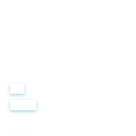
Виталий
Лобанов
ОСНОВАТЕЛЬ
“ МЫ УЧИМ ВАС ТАК, КАК
ХОТЕЛИ БЫ, ЧТОБЫ
УЧИЛИ НАС!”
+ 7
499
288
8
289
Войти
Регистрация
KATIE 2