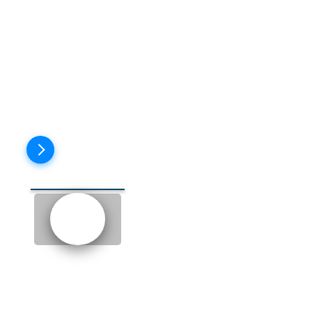
to go out
- пойти на свидание
though
- однако
distant
- отстранённый
Пройти тест
EPISODE 7: THE COP
(ПОЛИЦЕЙСКИЙ)