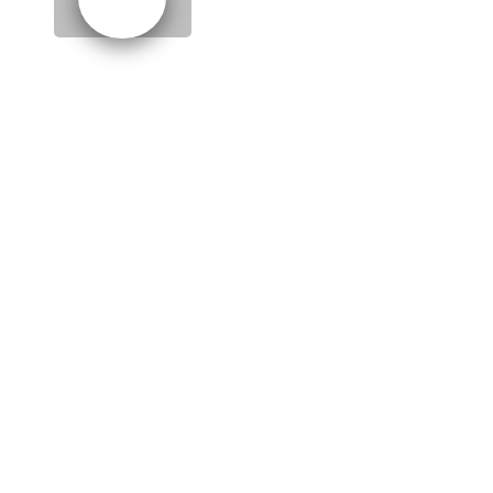
EPISODE 3: THE WEDDING
DRESS (СВАДЕБНОЕ
ПЛАТЬЕ)
huge selection
- большой
выбор
bride
- невеста
bridesmaid
- подружка
невесты, свидетельница
special
- особенный
pure white
- чисто белый,
белоснежный
ivory
- цвет слоновой кости
price tag
- бирка с ценой