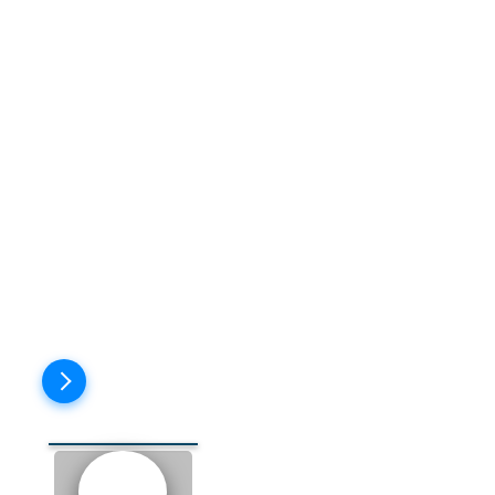
from the top
- c самого начала
(о съёмке)
it's a wrap
- закругляемся
to come up
- появляться
You’re a natural
- у тебя
талант
must have
+ 3 форма глагола
- должно быть
gorgeous
- прекрасный
my pleasure
- с
удовольствием
Пройти тест