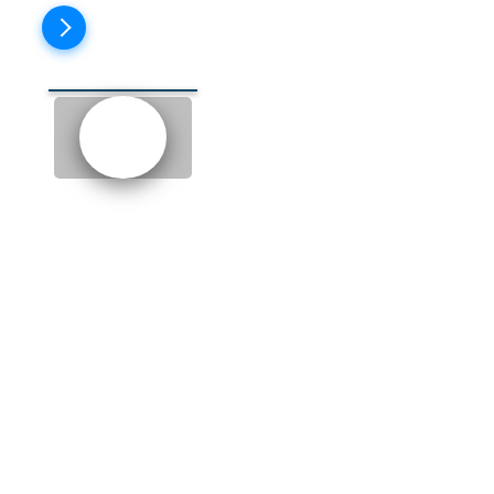
Пройти тест
EPISODE 2: ICE CREAM
COMMERCIAL (РЕКЛАМА
МОРОЖЕНОГО)
take
- дубль
say it like you mean it
- скажи
это так, будто бы ты реально
так считаешь
to have a word
- перекинуться
словами
charming
- очаровательный