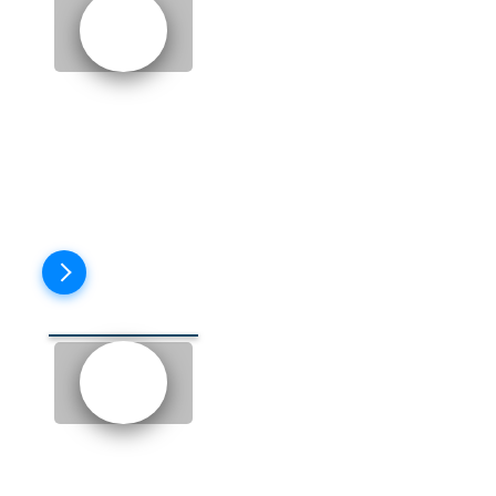
EPISODE 12: THE TRUTH
(ПРАВДА)
Пройти тест
EPISODE 13: A SHOULDER
TO CRY ON (ПЛЕЧО, В