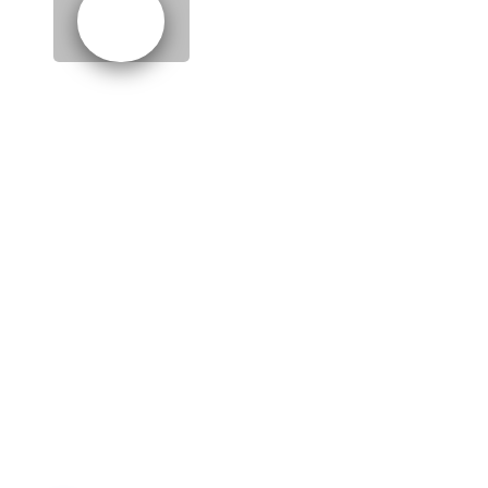
EPISODE 1: FLOWERS
(ЦВЕТЫ)
hardly ever
- едва ли
dunno
- сокращение от
I don’t
know
to avoid
- избегать
admirer
- воздыхатель,
поклонник
pretty busy
- “типа” очень
занят
ain’t
- то же самое, что
isn’t