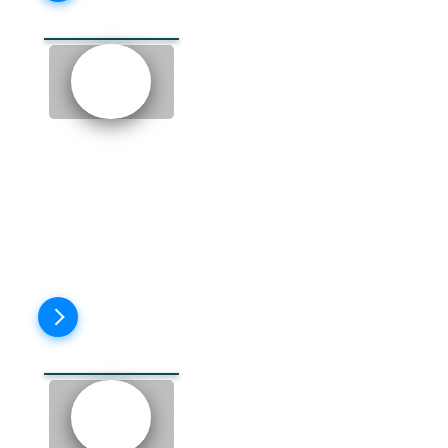
EPISODE 8: THE
ANSWERPHONE
(АВТООТВЕТЧИК)
Пройти тест