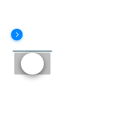
Пройти тест
EPISODE 5: THE INTERNET
CAFE (ИНТЕРНЕТ КАФЕ)
to look forward
- с
нетерпением ждать
totally
- совершенно,
абсолютно