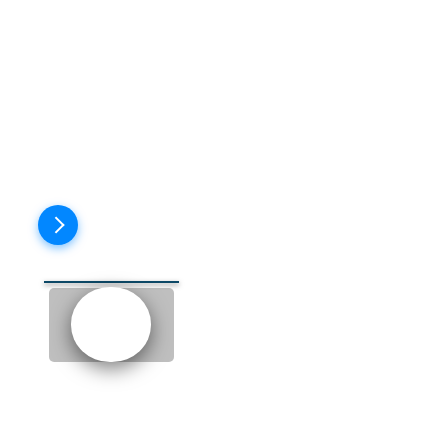
to suppose
- полагать
to work out
- сработать,
получиться
whatever
- как бы то ни было
(не важно)
Пройти тест
EPISODE 6: ASKED ON A
DATE (ПРИГЛАШЁННАЯ НА
СВИДАНИЕ)