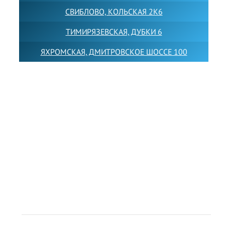
СВИБЛОВО, КОЛЬСКАЯ 2К6
ТИМИРЯЗЕВСКАЯ, ДУБКИ 6
ЯХРОМСКАЯ, ДМИТРОВСКОЕ ШОССЕ 100
Товарный знак LEWISFOREMANSCHOOL зарегистрирован
№880545 в Государственном реестре товарных знаков и
знаков обслуживания Российской Федерации
Лицензия на осуществление образовательной
деятельности от 14.05.2026 № Л035-01255-
50/05051637