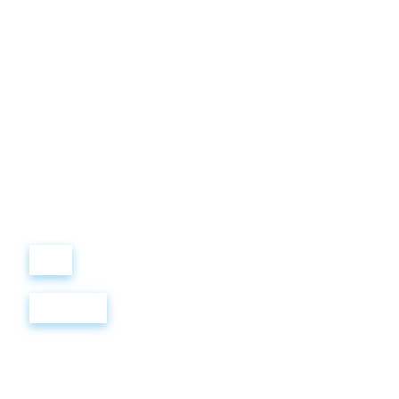
Виталий
Лобанов
ОСНОВАТЕЛЬ
“ МЫ УЧИМ ВАС ТАК, КАК
ХОТЕЛИ БЫ, ЧТОБЫ
УЧИЛИ НАС!”
+ 7
499
288
8
289
Войти
Регистрация