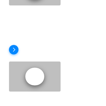
EPISODE 9: NEW
YEAR'S
RESOLUTIONS
Пройти тест
EPISODE 10: A
DATE