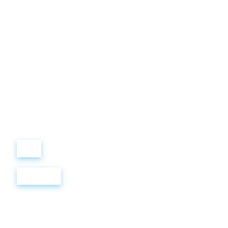
Виталий
Лобанов
ОСНОВАТЕЛЬ
“ МЫ УЧИМ ВАС ТАК, КАК
ХОТЕЛИ БЫ, ЧТОБЫ
УЧИЛИ НАС!”
+ 7
499
288
8
289
Войти
Регистрация