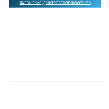
ЯХРОМСКАЯ, ДМИТРОВСКОЕ ШОССЕ 100
Товарный знак LEWISFOREMANSCHOOL зарегистрирован
№880545 в Государственном реестре товарных знаков и
знаков обслуживания Российской Федерации
Лицензия на осуществление образовательной
деятельности от 14.05.2026 № Л035-01255-
50/05051637
Индивидуальный предприниматель Лобанов Виталий
Викторович
ИНН 071513616507 ОГРН 318505300117561