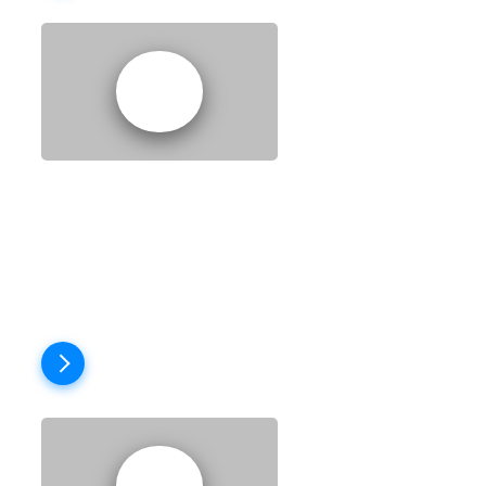
EPISODE 3:
HARRY'S NEW
GIRLFRIEND
Пройти тест