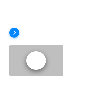
JOURNALISM?
Пройти тест
EPISODE 6:
WELCOME BACK
JOHNNY!