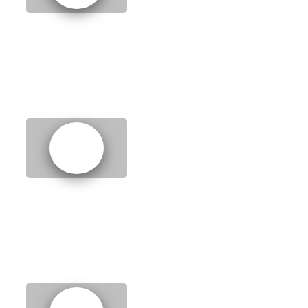
5.
Favourite things
6.
Important people