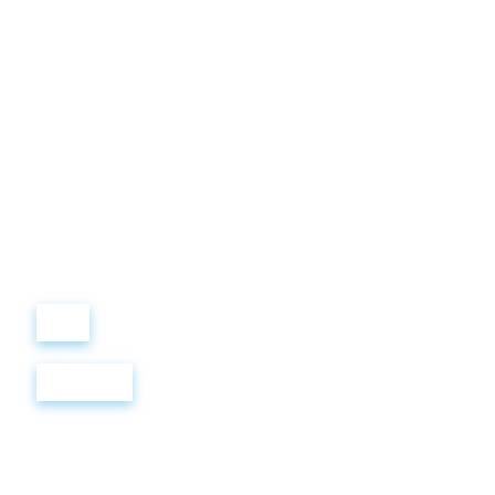
Виталий
Лобанов
ОСНОВАТЕЛЬ
“ МЫ УЧИМ ВАС ТАК, КАК
ХОТЕЛИ БЫ, ЧТОБЫ
УЧИЛИ НАС!”
+ 7
499
288
8
289
Войти
Регистрация
BBC 10 AUDIO B1