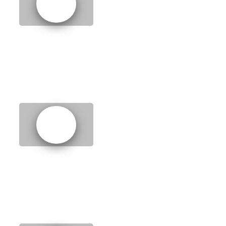
7.
Llamas
8.
My favourite film