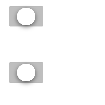
11.
The weekend
12.
Theme parks