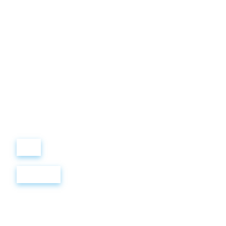
Виталий
Лобанов
ОСНОВАТЕЛЬ
“ МЫ УЧИМ ВАС ТАК, КАК
ХОТЕЛИ БЫ, ЧТОБЫ
УЧИЛИ НАС!”
+ 7
499
288
8
289
Войти
Регистрация
BBC 10 AUDO A2