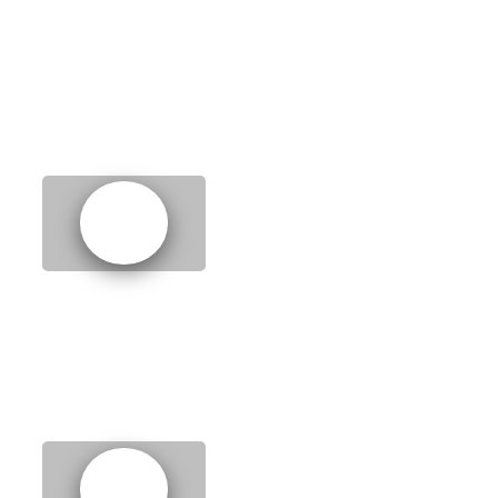
1.
Eating out