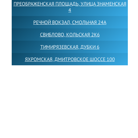
ПРЕОБРАЖЕНСКАЯ ПЛОЩАДЬ, УЛИЦА ЗНАМЕНСКАЯ
4
РЕЧНОЙ ВОКЗАЛ, СМОЛЬНАЯ 24А
СВИБЛОВО, КОЛЬСКАЯ 2К6
ТИМИРЯЗЕВСКАЯ, ДУБКИ 6
ЯХРОМСКАЯ, ДМИТРОВСКОЕ ШОССЕ 100
Товарный знак LEWISFOREMANSCHOOL зарегистрирован
№880545 в Государственном реестре товарных знаков и
знаков обслуживания Российской Федерации
Лицензия на осуществление образовательной
деятельности от 14.05.2026 № Л035-01255-