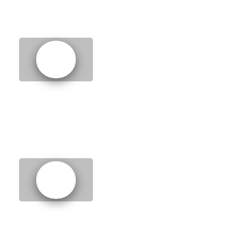
10.
Travelling abroad
11.
Using colours to do