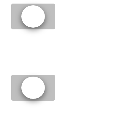
6.
Stop wasting time
7.
Taking notes