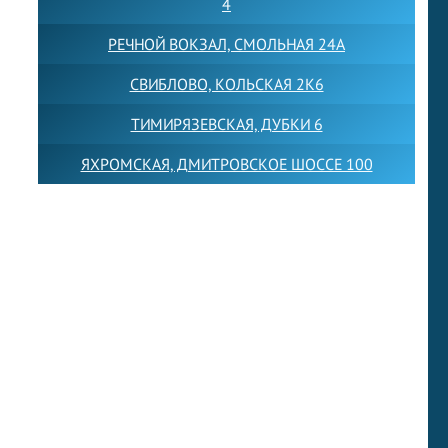
4
РЕЧНОЙ ВОКЗАЛ, СМОЛЬНАЯ 24А
СВИБЛОВО, КОЛЬСКАЯ 2К6
ТИМИРЯЗЕВСКАЯ, ДУБКИ 6
ЯХРОМСКАЯ, ДМИТРОВСКОЕ ШОССЕ 100
Товарный знак LEWISFOREMANSCHOOL зарегистрирован
№880545 в Государственном реестре товарных знаков и
знаков обслуживания Российской Федерации
Лицензия на осуществление образовательной
деятельности от 14.05.2026 № Л035-01255-
50/05051637