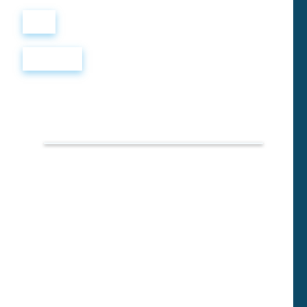
Войти
Регистрация
WELL.
Тест 7
Аудиосериал про
волшебный колодец
для начального