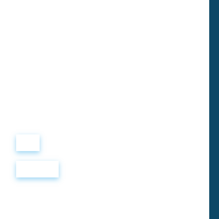
Виталий
Лобанов
ОСНОВАТЕЛЬ
“ МЫ УЧИМ ВАС ТАК, КАК
ХОТЕЛИ БЫ, ЧТОБЫ
УЧИЛИ НАС!”
+ 7
499
288
8
289
Войти
Регистрация
Диалоги