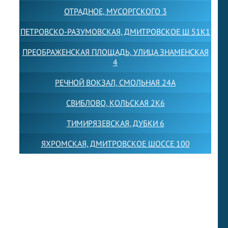
ОТРАДНОЕ, МУСОРГСКОГО 3
ПЕТРОВСКО-РАЗУМОВСКАЯ, ДМИТРОВСКОЕ Ш 51К1
ПРЕОБРАЖЕНСКАЯ ПЛОЩАДЬ, УЛИЦА ЗНАМЕНСКАЯ
4
РЕЧНОЙ ВОКЗАЛ, СМОЛЬНАЯ 24А
СВИБЛОВО, КОЛЬСКАЯ 2К6
ТИМИРЯЗЕВСКАЯ, ДУБКИ 6
ЯХРОМСКАЯ, ДМИТРОВСКОЕ ШОССЕ 100
Товарный знак LEWISFOREMANSCHOOL зарегистрирован
№880545 в Государственном реестре товарных знаков и
знаков обслуживания Российской Федерации