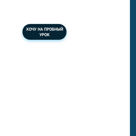
международному
экзамену.
ХОЧУ НА ПРОБНЫЙ
УРОК
Ваша задача напечатать текст ниже
на английском языке быстрее, чем
закончится время на таймере.