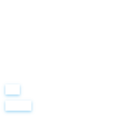
LEWIS FOREMAN SCHOOL
Виталий Лобанов
ОСНОВАТЕЛЬ
“ МЫ УЧИМ ВАС ТАК, КАК ХОТЕЛИ БЫ, ЧТОБЫ УЧИЛИ НАС!”
+ 7 499 288 8
289
Войти
Регистрация