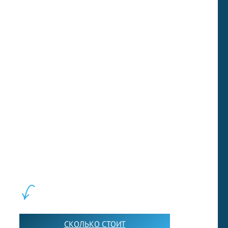
changed all that. Her ground-breaking cook
book liberated women from canned food and
inspired a new generation of gourmands.
Next test
LEWIS FOREMAN SCHOOL, 2018-2026. Большая сеть мини
школ английского языка в Москве для взрослых и детей.
Обучение в группах и индивидуально. 2700+ активных
учащихся прямо сейчас.
ШКОЛА LFS:
СКОЛЬКО СТОИТ