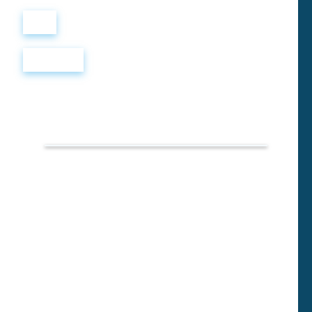
Войти
Регистрация
TOEFL
PREP
TEST
43