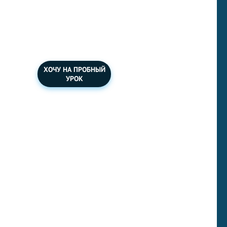
Подготовка к
международному
экзамену.
ХОЧУ НА ПРОБНЫЙ
УРОК
Ваша задача напечатать текст ниже
на английском языке быстрее, чем
закончится время на таймере.