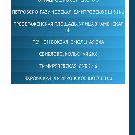
ПЕТРОВСКО-РАЗУМОВСКАЯ, ДМИТРОВСКОЕ Ш 51К1
ПРЕОБРАЖЕНСКАЯ ПЛОЩАДЬ, УЛИЦА ЗНАМЕНСКАЯ
4
РЕЧНОЙ ВОКЗАЛ, СМОЛЬНАЯ 24А
СВИБЛОВО, КОЛЬСКАЯ 2К6
ТИМИРЯЗЕВСКАЯ, ДУБКИ 6
ЯХРОМСКАЯ, ДМИТРОВСКОЕ ШОССЕ 100
Товарный знак LEWISFOREMANSCHOOL зарегистрирован
№880545 в Государственном реестре товарных знаков и
знаков обслуживания Российской Федерации