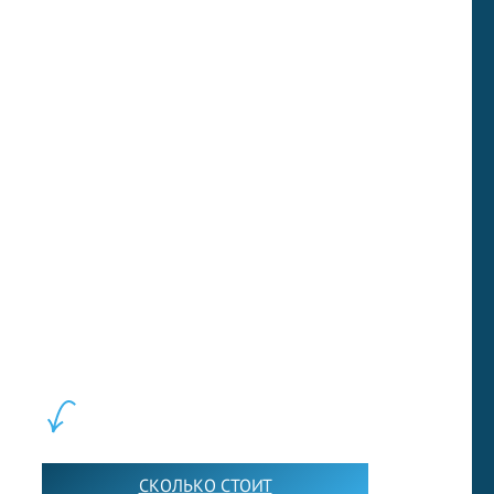
labeled an abolitionist, only enflamed
southern antipathy to the north and
precipitated the secession of southern states.
Next test
LEWIS FOREMAN SCHOOL, 2018-2026. Большая сеть мини
школ английского языка в Москве для взрослых и детей.
Обучение в группах и индивидуально. 2700+ активных
учащихся прямо сейчас.
ШКОЛА LFS:
СКОЛЬКО СТОИТ