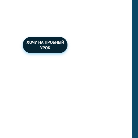
Подготовка к
международному
экзамену.
ХОЧУ НА ПРОБНЫЙ
УРОК
Ваша задача напечатать текст ниже
на английском языке быстрее, чем
закончится время на таймере.