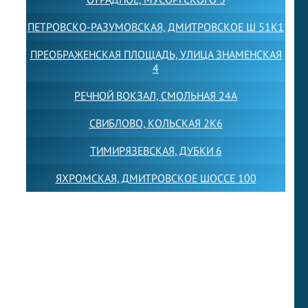
ПЕТРОВСКО-РАЗУМОВСКАЯ, ДМИТРОВСКОЕ Ш 51К1
ПРЕОБРАЖЕНСКАЯ ПЛОЩАДЬ, УЛИЦА ЗНАМЕНСКАЯ
4
РЕЧНОЙ ВОКЗАЛ, СМОЛЬНАЯ 24А
СВИБЛОВО, КОЛЬСКАЯ 2К6
ТИМИРЯЗЕВСКАЯ, ДУБКИ 6
ЯХРОМСКАЯ, ДМИТРОВСКОЕ ШОССЕ 100
Товарный знак LEWISFOREMANSCHOOL зарегистрирован
№880545 в Государственном реестре товарных знаков и
знаков обслуживания Российской Федерации