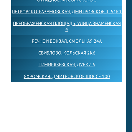
ПЕТРОВСКО-РАЗУМОВСКАЯ, ДМИТРОВСКОЕ Ш 51К1
ПРЕОБРАЖЕНСКАЯ ПЛОЩАДЬ, УЛИЦА ЗНАМЕНСКАЯ
4
РЕЧНОЙ ВОКЗАЛ, СМОЛЬНАЯ 24А
СВИБЛОВО, КОЛЬСКАЯ 2К6
ТИМИРЯЗЕВСКАЯ, ДУБКИ 6
ЯХРОМСКАЯ, ДМИТРОВСКОЕ ШОССЕ 100
Товарный знак LEWISFOREMANSCHOOL зарегистрирован
№880545 в Государственном реестре товарных знаков и
знаков обслуживания Российской Федерации