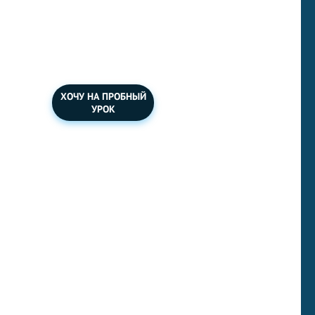
Подготовка к
международному
экзамену.
ХОЧУ НА ПРОБНЫЙ
УРОК
Ваша задача напечатать текст ниже
на английском языке быстрее, чем
закончится время на таймере.