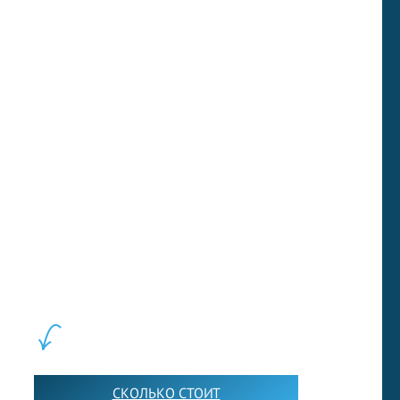
of becoming extinct inasmuch as their habitat
is vanishing. If they become extinct, they’ll be
irreplaceable.
Next test
LEWIS FOREMAN SCHOOL, 2018-2026. Большая сеть мини
школ английского языка в Москве для взрослых и детей.
Обучение в группах и индивидуально. 2700+ активных
учащихся прямо сейчас.
ШКОЛА LFS:
СКОЛЬКО СТОИТ