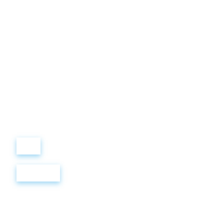
Виталий
Лобанов
ОСНОВАТЕЛЬ
“ МЫ УЧИМ ВАС ТАК, КАК
ХОТЕЛИ БЫ, ЧТОБЫ
УЧИЛИ НАС!”
+ 7
499
288
8
289
Войти
Регистрация
THE TELL