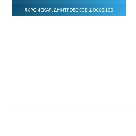
ЯХРОМСКАЯ, ДМИТРОВСКОЕ ШОССЕ 100
Товарный знак LEWISFOREMANSCHOOL зарегистрирован
№880545 в Государственном реестре товарных знаков и
знаков обслуживания Российской Федерации
Лицензия на осуществление образовательной
деятельности от 14.05.2026 № Л035-01255-
50/05051637
Индивидуальный предприниматель Лобанов Виталий
Викторович
ИНН 071513616507 ОГРН 318505300117561