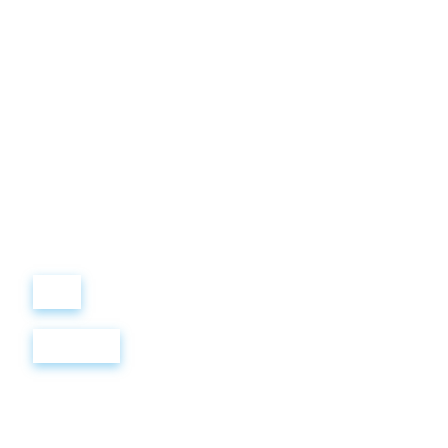
Виталий
Лобанов
ОСНОВАТЕЛЬ
“ МЫ УЧИМ ВАС ТАК, КАК
ХОТЕЛИ БЫ, ЧТОБЫ
УЧИЛИ НАС!”
+ 7
499
288
8
289
Войти
Регистрация
OWL HALL