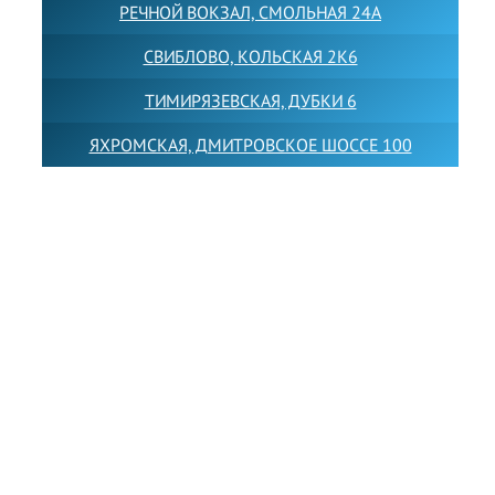
РЕЧНОЙ ВОКЗАЛ, СМОЛЬНАЯ 24А
СВИБЛОВО, КОЛЬСКАЯ 2К6
ТИМИРЯЗЕВСКАЯ, ДУБКИ 6
ЯХРОМСКАЯ, ДМИТРОВСКОЕ ШОССЕ 100
Товарный знак LEWISFOREMANSCHOOL зарегистрирован
№880545 в Государственном реестре товарных знаков и
знаков обслуживания Российской Федерации
Лицензия на осуществление образовательной
деятельности от 14.05.2026 № Л035-01255-
50/05051637