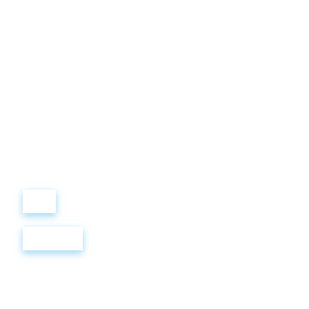
Виталий
Лобанов
ОСНОВАТЕЛЬ
“ МЫ УЧИМ ВАС ТАК, КАК
ХОТЕЛИ БЫ, ЧТОБЫ
УЧИЛИ НАС!”
+ 7
499
288
8
289
Войти
Регистрация