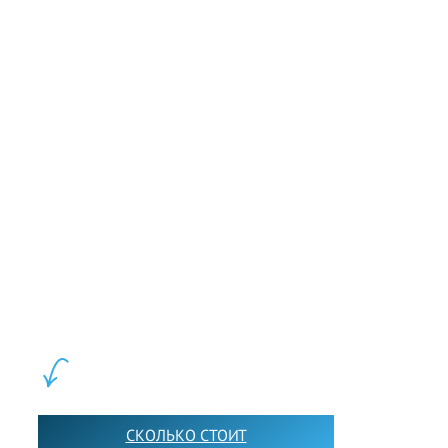
big thief. Those two people are big thieves, with their
famous paintings. No, you're a small thief, Eddie. You
steal from houses. Televisions, radios, videos, hi-fi's, a
little money sometimes. You're a small thief. But thank
you for your help.
LEWIS FOREMAN SCHOOL, 2018-2026. Большая сеть мини
школ английского языка в Москве для взрослых и детей.
Обучение в группах и индивидуально. 2700+ активных
учащихся прямо сейчас.
ШКОЛА LFS:
СКОЛЬКО СТОИТ