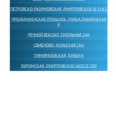
ПЕТРОВСКО-РАЗУМОВСКАЯ, ДМИТРОВСКОЕ Ш 51К1
ПРЕОБРАЖЕНСКАЯ ПЛОЩАДЬ, УЛИЦА ЗНАМЕНСКАЯ
4
РЕЧНОЙ ВОКЗАЛ, СМОЛЬНАЯ 24А
СВИБЛОВО, КОЛЬСКАЯ 2К6
ТИМИРЯЗЕВСКАЯ, ДУБКИ 6
ЯХРОМСКАЯ, ДМИТРОВСКОЕ ШОССЕ 100
Товарный знак LEWISFOREMANSCHOOL зарегистрирован
№880545 в Государственном реестре товарных знаков и
знаков обслуживания Российской Федерации