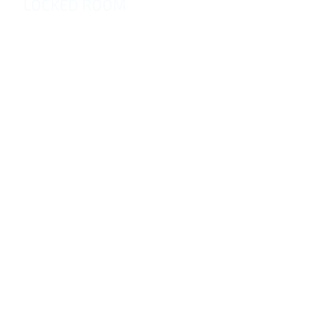
LOCKED ROOM
Адаптированная версия оригинального рассказа