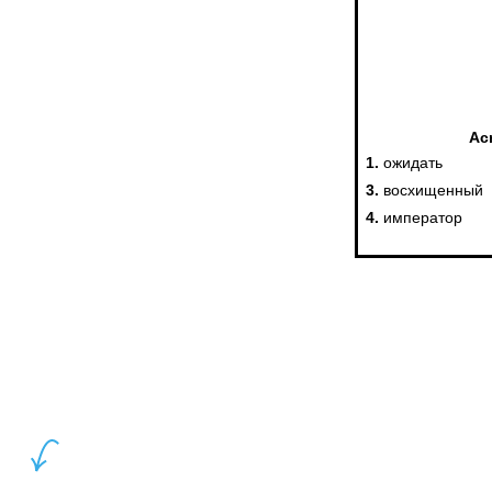
LEWIS FOREMAN SCHOOL, 2018-2026. Большая сеть мини школ англий
учащихся прямо сейчас.
ШКОЛА LFS: