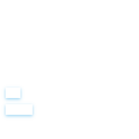
LEWIS FOREMAN SCHOOL
Виталий Лобанов
ОСНОВАТЕЛЬ
“ МЫ УЧИМ ВАС ТАК, КАК ХОТЕЛИ БЫ, ЧТОБЫ УЧИЛИ НАС!”
+ 7 499 288 8
289
Войти
Регистрация