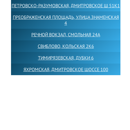
ПЕТРОВСКО-РАЗУМОВСКАЯ, ДМИТРОВСКОЕ Ш 51К1
ПРЕОБРАЖЕНСКАЯ ПЛОЩАДЬ, УЛИЦА ЗНАМЕНСКАЯ
4
РЕЧНОЙ ВОКЗАЛ, СМОЛЬНАЯ 24А
СВИБЛОВО, КОЛЬСКАЯ 2К6
ТИМИРЯЗЕВСКАЯ, ДУБКИ 6
ЯХРОМСКАЯ, ДМИТРОВСКОЕ ШОССЕ 100
Товарный знак LEWISFOREMANSCHOOL зарегистрирован
№880545 в Государственном реестре товарных знаков и
знаков обслуживания Российской Федерации