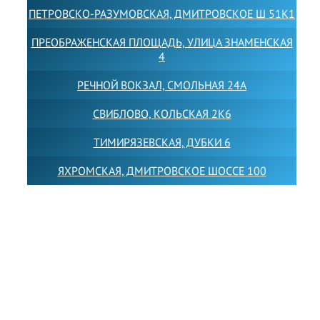
ПЕТРОВСКО-РАЗУМОВСКАЯ, ДМИТРОВСКОЕ Ш 51К1
ПРЕОБРАЖЕНСКАЯ ПЛОЩАДЬ, УЛИЦА ЗНАМЕНСКАЯ
4
РЕЧНОЙ ВОКЗАЛ, СМОЛЬНАЯ 24А
СВИБЛОВО, КОЛЬСКАЯ 2К6
ТИМИРЯЗЕВСКАЯ, ДУБКИ 6
ЯХРОМСКАЯ, ДМИТРОВСКОЕ ШОССЕ 100
Товарный знак LEWISFOREMANSCHOOL зарегистрирован
№880545 в Государственном реестре товарных знаков и
знаков обслуживания Российской Федерации