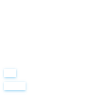
LEWIS FOREMAN SCHOOL
Виталий Лобанов
ОСНОВАТЕЛЬ
“ МЫ УЧИМ ВАС ТАК, КАК ХОТЕЛИ БЫ, ЧТОБЫ УЧИЛИ НАС!”
+ 7 499 288 8
289
Войти
Регистрация