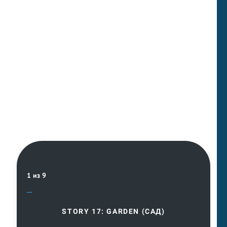
Сказка про котят и
щенков.
1 из 9
STORY 17: GARDEN (САД)