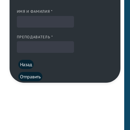
ИМЯ И ФАМИЛИЯ *
ПРЕПОДАВАТЕЛЬ *
Назад
Отправить
LEWIS FOREMAN SCHOOL, 2018-2026. Большая сеть мини
школ английского языка в Москве для взрослых и детей.
Обучение в группах и индивидуально. 2700+ активных
учащихся прямо сейчас.