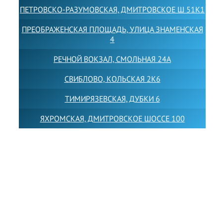
ПЕТРОВСКО-РАЗУМОВСКАЯ, ДМИТРОВСКОЕ Ш 51К1
ПРЕОБРАЖЕНСКАЯ ПЛОЩАДЬ, УЛИЦА ЗНАМЕНСКАЯ
4
РЕЧНОЙ ВОКЗАЛ, СМОЛЬНАЯ 24А
СВИБЛОВО, КОЛЬСКАЯ 2К6
ТИМИРЯЗЕВСКАЯ, ДУБКИ 6
ЯХРОМСКАЯ, ДМИТРОВСКОЕ ШОССЕ 100
Товарный знак LEWISFOREMANSCHOOL зарегистрирован
№880545 в Государственном реестре товарных знаков и
знаков обслуживания Российской Федерации