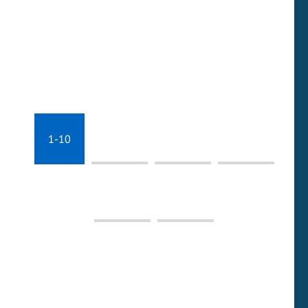
1-10
11-20
21-30
31-40
41-50
51-55
1. CREDIT