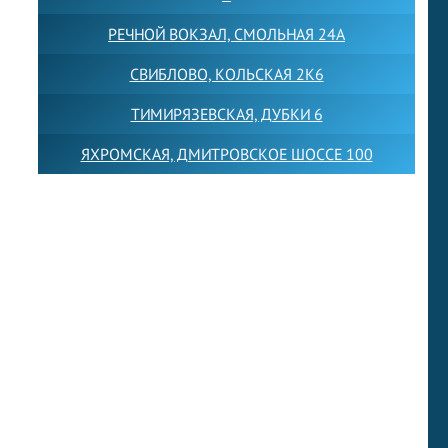
РЕЧНОЙ ВОКЗАЛ, СМОЛЬНАЯ 24А
СВИБЛОВО, КОЛЬСКАЯ 2К6
ТИМИРЯЗЕВСКАЯ, ДУБКИ 6
ЯХРОМСКАЯ, ДМИТРОВСКОЕ ШОССЕ 100
Товарный знак LEWISFOREMANSCHOOL зарегистрирован
№880545 в Государственном реестре товарных знаков и
знаков обслуживания Российской Федерации
Лицензия на осуществление образовательной
деятельности от 14.05.2026 № Л035-01255-
50/05051637