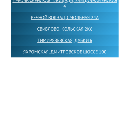
ПРЕОБРАЖЕНСКАЯ ПЛОЩАДЬ, УЛИЦА ЗНАМЕНСКАЯ
4
РЕЧНОЙ ВОКЗАЛ, СМОЛЬНАЯ 24А
СВИБЛОВО, КОЛЬСКАЯ 2К6
ТИМИРЯЗЕВСКАЯ, ДУБКИ 6
ЯХРОМСКАЯ, ДМИТРОВСКОЕ ШОССЕ 100
Товарный знак LEWISFOREMANSCHOOL зарегистрирован
№880545 в Государственном реестре товарных знаков и
знаков обслуживания Российской Федерации
Лицензия на осуществление образовательной
деятельности от 14.05.2026 № Л035-01255-
50/05051637