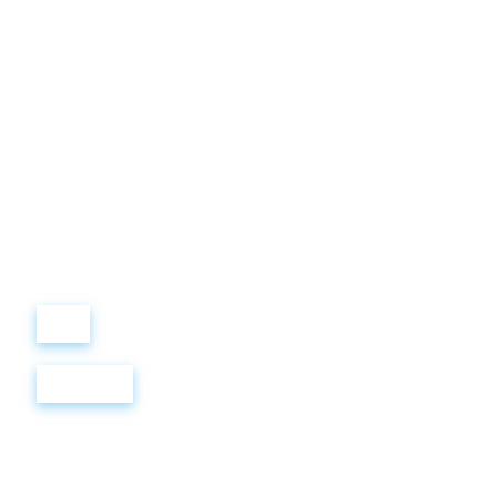
Виталий
Лобанов
ОСНОВАТЕЛЬ
“ МЫ УЧИМ ВАС ТАК, КАК
ХОТЕЛИ БЫ, ЧТОБЫ
УЧИЛИ НАС!”
+ 7
499
288
8
289
Войти
Регистрация