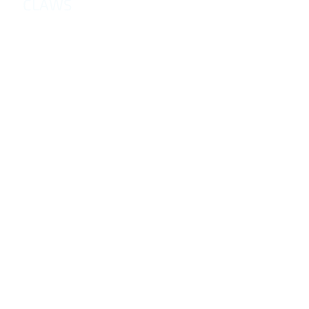
CLAWS
Адаптированная версия оригинального рассказа