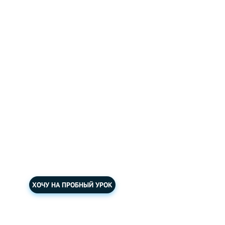
BIG CITY SMAL
WORLD SEASO
Тест 11
Сериал про жизнь и работу друзей.
ХОЧУ НА ПРОБНЫЙ УРОК