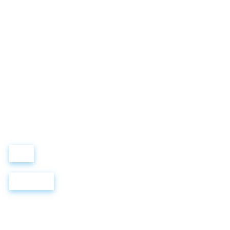
LEWIS FOREMAN SCHOOL
Виталий Лобанов
ОСНОВАТЕЛЬ
“ МЫ УЧИМ ВАС ТАК, КАК ХОТЕЛИ БЫ, ЧТОБЫ УЧИЛИ НАС!”
+ 7 499 288 8
289
Войти
Регистрация