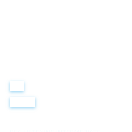
Виталий
Лобанов
ОСНОВАТЕЛЬ
“ МЫ УЧИМ ВАС ТАК, КАК
ХОТЕЛИ БЫ, ЧТОБЫ
УЧИЛИ НАС!”
+ 7
499
288
8
289
Войти
Регистрация
BBC LISTENING INTERMEDIATE