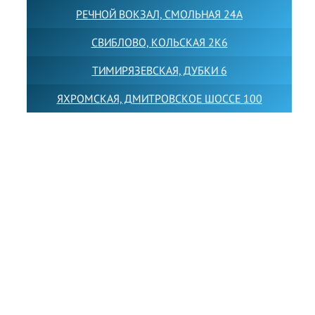
РЕЧНОЙ ВОКЗАЛ, СМОЛЬНАЯ 24А
СВИБЛОВО, КОЛЬСКАЯ 2К6
ТИМИРЯЗЕВСКАЯ, ДУБКИ 6
ЯХРОМСКАЯ, ДМИТРОВСКОЕ ШОССЕ 100
Товарный знак LEWISFOREMANSCHOOL зарегистрирован
№880545 в Государственном реестре товарных знаков и
знаков обслуживания Российской Федерации
Лицензия на осуществление образовательной
деятельности от 14.05.2026 № Л035-01255-
50/05051637