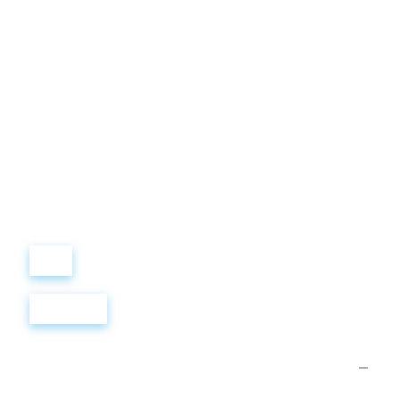
Виталий
Лобанов
ОСНОВАТЕЛЬ
“ МЫ УЧИМ ВАС ТАК, КАК
ХОТЕЛИ БЫ, ЧТОБЫ
УЧИЛИ НАС!”
+ 7
499
288
8
289
Войти
Регистрация