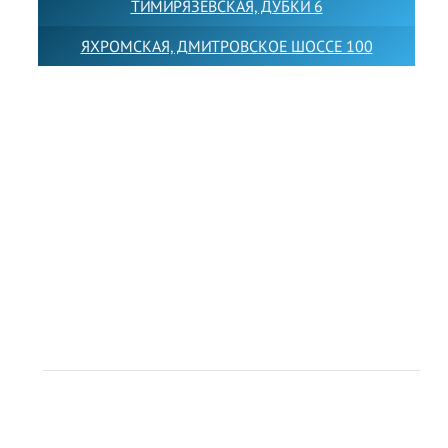
ТИМИРЯЗЕВСКАЯ, ДУБКИ 6
ЯХРОМСКАЯ, ДМИТРОВСКОЕ ШОССЕ 100
Товарный знак LEWISFOREMANSCHOOL зарегистрирован
№880545 в Государственном реестре товарных знаков и
знаков обслуживания Российской Федерации
Лицензия на осуществление образовательной
деятельности от 14.05.2026 № Л035-01255-
50/05051637
Индивидуальный предприниматель Лобанов Виталий
Викторович
ИНН 071513616507 ОГРН 318505300117561