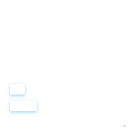
Виталий
Лобанов
ОСНОВАТЕЛЬ
“ МЫ УЧИМ ВАС ТАК, КАК
ХОТЕЛИ БЫ, ЧТОБЫ
УЧИЛИ НАС!”
+ 7
499
288
8
289
Войти
Регистрация