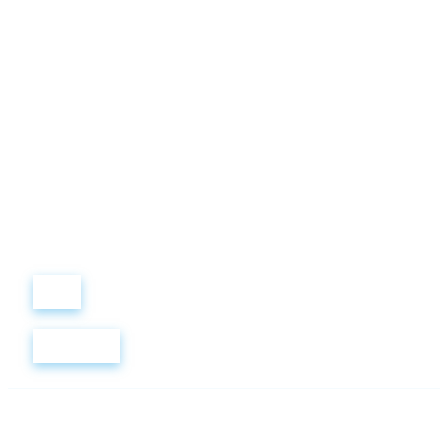
Виталий
Лобанов
ОСНОВАТЕЛЬ
“ МЫ УЧИМ ВАС ТАК, КАК
ХОТЕЛИ БЫ, ЧТОБЫ
УЧИЛИ НАС!”
+ 7
499
288
8
289
Войти
Регистрация