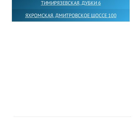
ТИМИРЯЗЕВСКАЯ, ДУБКИ 6
ЯХРОМСКАЯ, ДМИТРОВСКОЕ ШОССЕ 100
Товарный знак LEWISFOREMANSCHOOL зарегистрирован
№880545 в Государственном реестре товарных знаков и
знаков обслуживания Российской Федерации
Лицензия на осуществление образовательной
деятельности от 14.05.2026 № Л035-01255-
50/05051637
Индивидуальный предприниматель Лобанов Виталий
Викторович
ИНН 071513616507 ОГРН 318505300117561