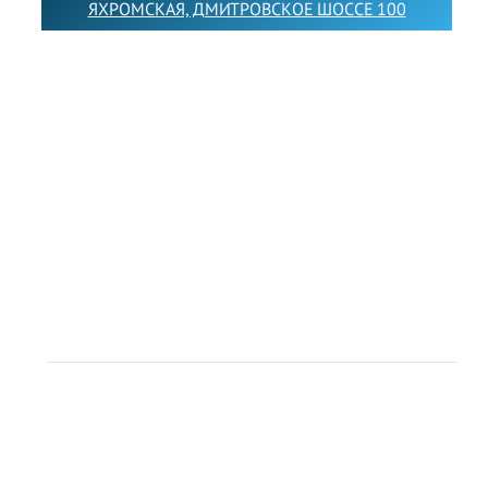
ЯХРОМСКАЯ, ДМИТРОВСКОЕ ШОССЕ 100
Товарный знак LEWISFOREMANSCHOOL зарегистрирован
№880545 в Государственном реестре товарных знаков и
знаков обслуживания Российской Федерации
Лицензия на осуществление образовательной
деятельности от 14.05.2026 № Л035-01255-
50/05051637
Индивидуальный предприниматель Лобанов Виталий
Викторович
ИНН 071513616507 ОГРН 318505300117561