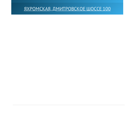
ЯХРОМСКАЯ, ДМИТРОВСКОЕ ШОССЕ 100
Товарный знак LEWISFOREMANSCHOOL зарегистрирован
№880545 в Государственном реестре товарных знаков и
знаков обслуживания Российской Федерации
Лицензия на осуществление образовательной
деятельности от 14.05.2026 № Л035-01255-
50/05051637
Индивидуальный предприниматель Лобанов Виталий
Викторович
ИНН 071513616507 ОГРН 318505300117561