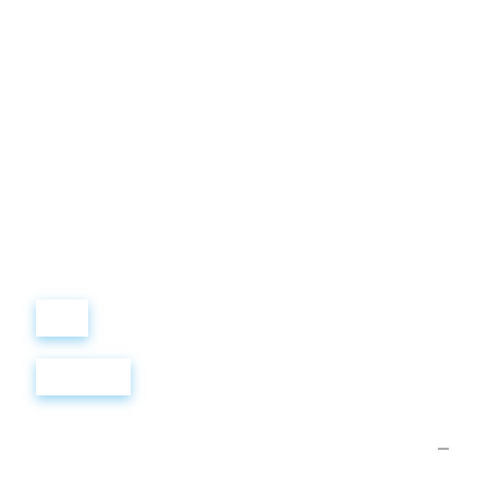
Виталий
Лобанов
ОСНОВАТЕЛЬ
“ МЫ УЧИМ ВАС ТАК, КАК
ХОТЕЛИ БЫ, ЧТОБЫ
УЧИЛИ НАС!”
+ 7
499
288
8
289
Войти
Регистрация