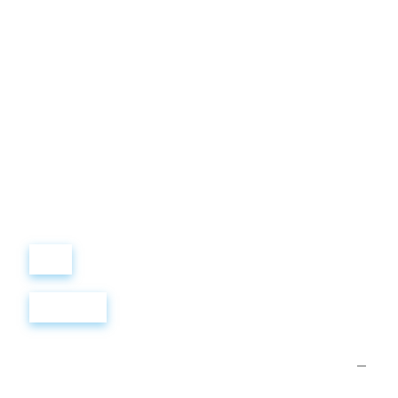
Виталий
Лобанов
ОСНОВАТЕЛЬ
“ МЫ УЧИМ ВАС ТАК, КАК
ХОТЕЛИ БЫ, ЧТОБЫ
УЧИЛИ НАС!”
+ 7
499
288
8
289
Войти
Регистрация