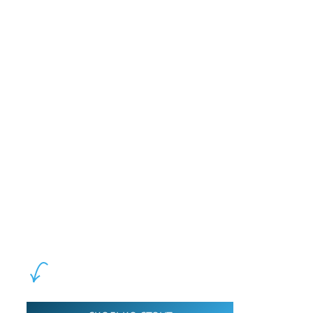
LEWIS FOREMAN SCHOOL, 2018-2026. Большая сеть мини
школ английского языка в Москве для взрослых и детей.
Обучение в группах и индивидуально. 2700+ активных
учащихся прямо сейчас.
ШКОЛА LFS: