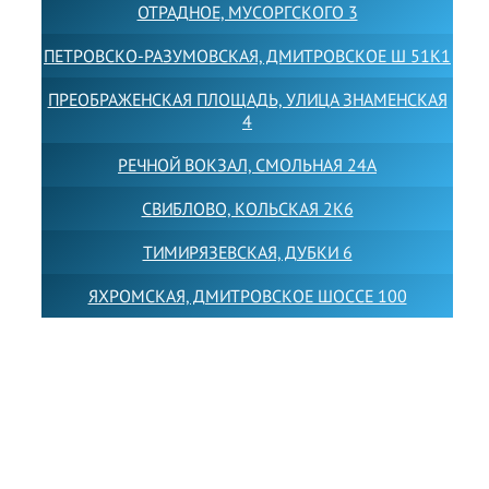
ОТРАДНОЕ, МУСОРГСКОГО 3
ПЕТРОВСКО-РАЗУМОВСКАЯ, ДМИТРОВСКОЕ Ш 51К1
ПРЕОБРАЖЕНСКАЯ ПЛОЩАДЬ, УЛИЦА ЗНАМЕНСКАЯ
4
РЕЧНОЙ ВОКЗАЛ, СМОЛЬНАЯ 24А
СВИБЛОВО, КОЛЬСКАЯ 2К6
ТИМИРЯЗЕВСКАЯ, ДУБКИ 6
ЯХРОМСКАЯ, ДМИТРОВСКОЕ ШОССЕ 100
Товарный знак LEWISFOREMANSCHOOL зарегистрирован
№880545 в Государственном реестре товарных знаков и
знаков обслуживания Российской Федерации