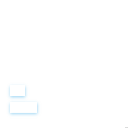
Виталий
Лобанов
ОСНОВАТЕЛЬ
“ МЫ УЧИМ ВАС ТАК, КАК
ХОТЕЛИ БЫ, ЧТОБЫ
УЧИЛИ НАС!”
+ 7
499
288
8
289
Войти
Регистрация