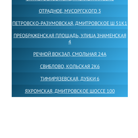
ОТРАДНОЕ, МУСОРГСКОГО 3
ПЕТРОВСКО-РАЗУМОВСКАЯ, ДМИТРОВСКОЕ Ш 51К1
ПРЕОБРАЖЕНСКАЯ ПЛОЩАДЬ, УЛИЦА ЗНАМЕНСКАЯ
4
РЕЧНОЙ ВОКЗАЛ, СМОЛЬНАЯ 24А
СВИБЛОВО, КОЛЬСКАЯ 2К6
ТИМИРЯЗЕВСКАЯ, ДУБКИ 6
ЯХРОМСКАЯ, ДМИТРОВСКОЕ ШОССЕ 100
Товарный знак LEWISFOREMANSCHOOL зарегистрирован
№880545 в Государственном реестре товарных знаков и
знаков обслуживания Российской Федерации