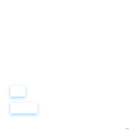
Виталий
Лобанов
ОСНОВАТЕЛЬ
“ МЫ УЧИМ ВАС ТАК, КАК
ХОТЕЛИ БЫ, ЧТОБЫ
УЧИЛИ НАС!”
+ 7
499
288
8
289
Войти
Регистрация