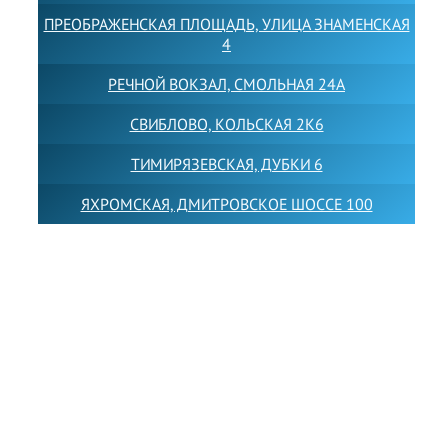
ПРЕОБРАЖЕНСКАЯ ПЛОЩАДЬ, УЛИЦА ЗНАМЕНСКАЯ
4
РЕЧНОЙ ВОКЗАЛ, СМОЛЬНАЯ 24А
СВИБЛОВО, КОЛЬСКАЯ 2К6
ТИМИРЯЗЕВСКАЯ, ДУБКИ 6
ЯХРОМСКАЯ, ДМИТРОВСКОЕ ШОССЕ 100
Товарный знак LEWISFOREMANSCHOOL зарегистрирован
№880545 в Государственном реестре товарных знаков и
знаков обслуживания Российской Федерации
Лицензия на осуществление образовательной
деятельности от 14.05.2026 № Л035-01255-