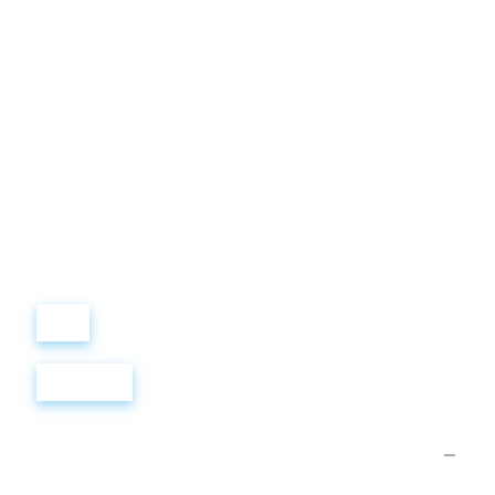
Виталий
Лобанов
ОСНОВАТЕЛЬ
“ МЫ УЧИМ ВАС ТАК, КАК
ХОТЕЛИ БЫ, ЧТОБЫ
УЧИЛИ НАС!”
+ 7
499
288
8
289
Войти
Регистрация