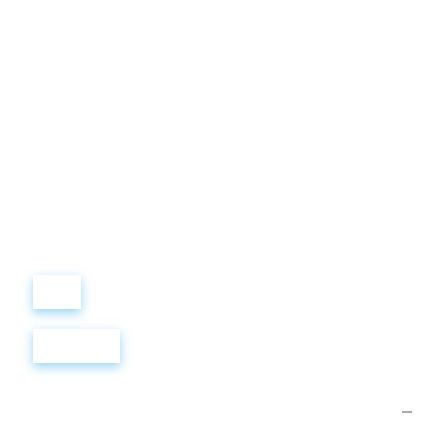
Виталий
Лобанов
ОСНОВАТЕЛЬ
“ МЫ УЧИМ ВАС ТАК, КАК
ХОТЕЛИ БЫ, ЧТОБЫ
УЧИЛИ НАС!”
+ 7
499
288
8
289
Войти
Регистрация