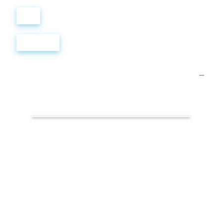
Войти
Регистрация
Самые
популярные
слова.
Фармакология