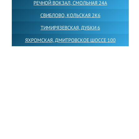
РЕЧНОЙ ВОКЗАЛ, СМОЛЬНАЯ 24А
СВИБЛОВО, КОЛЬСКАЯ 2К6
ТИМИРЯЗЕВСКАЯ, ДУБКИ 6
ЯХРОМСКАЯ, ДМИТРОВСКОЕ ШОССЕ 100
Товарный знак LEWISFOREMANSCHOOL зарегистрирован
№880545 в Государственном реестре товарных знаков и
знаков обслуживания Российской Федерации
Лицензия на осуществление образовательной
деятельности от 14.05.2026 № Л035-01255-
50/05051637