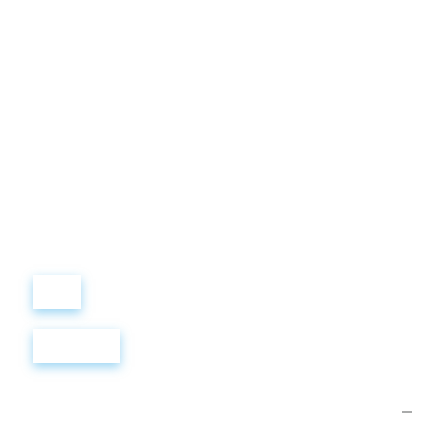
Виталий
Лобанов
ОСНОВАТЕЛЬ
“ МЫ УЧИМ ВАС ТАК, КАК
ХОТЕЛИ БЫ, ЧТОБЫ
УЧИЛИ НАС!”
+ 7
499
288
8
289
Войти
Регистрация