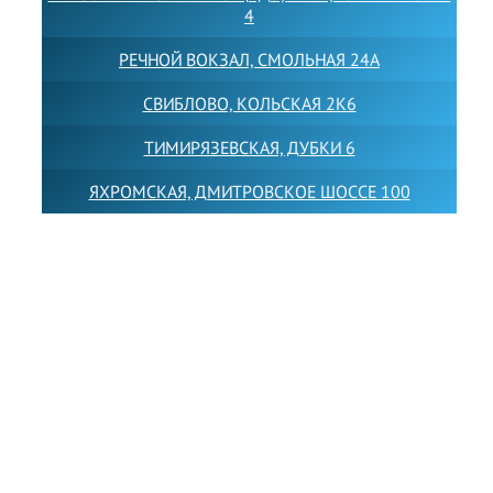
4
РЕЧНОЙ ВОКЗАЛ, СМОЛЬНАЯ 24А
СВИБЛОВО, КОЛЬСКАЯ 2К6
ТИМИРЯЗЕВСКАЯ, ДУБКИ 6
ЯХРОМСКАЯ, ДМИТРОВСКОЕ ШОССЕ 100
Товарный знак LEWISFOREMANSCHOOL зарегистрирован
№880545 в Государственном реестре товарных знаков и
знаков обслуживания Российской Федерации
Лицензия на осуществление образовательной
деятельности от 14.05.2026 № Л035-01255-
50/05051637