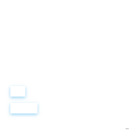
Виталий
Лобанов
ОСНОВАТЕЛЬ
“ МЫ УЧИМ ВАС ТАК, КАК
ХОТЕЛИ БЫ, ЧТОБЫ
УЧИЛИ НАС!”
+ 7
499
288
8
289
Войти
Регистрация