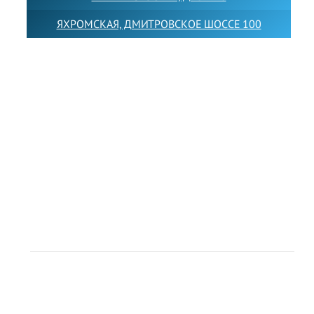
ЯХРОМСКАЯ, ДМИТРОВСКОЕ ШОССЕ 100
Товарный знак LEWISFOREMANSCHOOL зарегистрирован
№880545 в Государственном реестре товарных знаков и
знаков обслуживания Российской Федерации
Лицензия на осуществление образовательной
деятельности от 14.05.2026 № Л035-01255-
50/05051637
Индивидуальный предприниматель Лобанов Виталий
Викторович
ИНН 071513616507 ОГРН 318505300117561