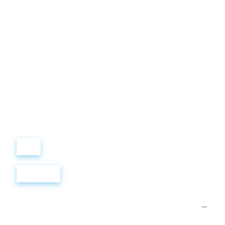
Виталий
Лобанов
ОСНОВАТЕЛЬ
“ МЫ УЧИМ ВАС ТАК, КАК
ХОТЕЛИ БЫ, ЧТОБЫ
УЧИЛИ НАС!”
+ 7
499
288
8
289
Войти
Регистрация